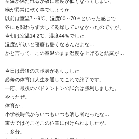
室温が保たれるが故に湿度が低くなってしまい、
喉が異常に乾く事でしょうか。
以前は室温7～9℃、湿度60～70％といった感じで
冬にも関わらず大して乾燥していなかったのですが、
今朝は室温14.2℃、湿度44％でした。
湿度が低いと寝癖も酷くなるんだよな…
かと言って、この室温のまま湿度を上げると結露が…
今日は最後のスポ身がありました。
必修の体育は人生を通してこれで終了です。
一応、最後のバドミントンの試合は勝利しました。
やったぜ。
体育か…
小学校時代からいつもいつも晒し者だったな…
東大ではそこそこの位置に付けられましたが。
…多分。