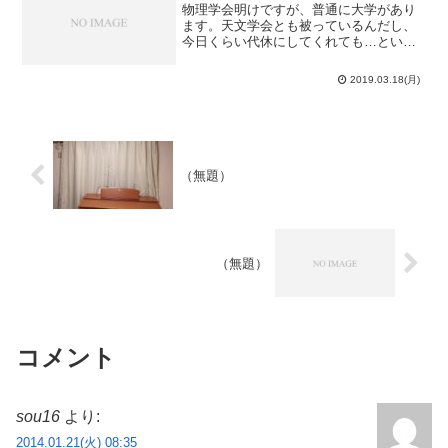
物理学会明けですが、普通に大学があり
ます。天文学会とも被っているんだし、
今日くらい代休にしてくれても…という
思いが無いわけではないのですが、今日
を逃すと来年度までまともに顔を出せな
2019.03.18(月)
いので、眠い目を擦りながら大学へ。物
理学会土産のアジのみりん...
（無題）
（無題）
コメント
sou16
より:
2014.01.21(火) 08:35