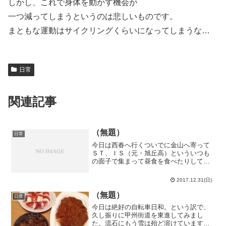
しかし、これで身体を動かす機会が
一つ減ってしまうというのは悲しいものです。
まともな運動はサイクリングくらいになってしまうな…
日常
関連記事
（無題）
日常
今日は西春へ行くついでに金山へ寄って
ＳＴ、ＩＳ（元・旭丘高）といういつも
の面子で集まって昼食を食べたりしてい
ました。今年も旭丘に始まり、旭丘に終
わったな…という訳で、今日は大晦日。
2017.12.31(日)
平成29年も今日で終わりです。今年はい
つにも増して色々ありま...
（無題）
日常
今日は絶好の自転車日和。という訳で、
久し振りに甲州街道を東進してみまし
た。流石にもう雪は殆ど溶けています