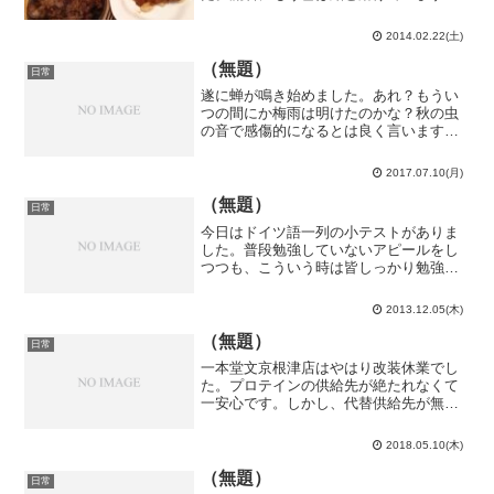
ね。上野で自転車屋に寄って自転車を見
てみました。輪行とかしてみたいなーと
2014.02.22(土)
思っているので。ロードバイクか…自転
車部の体験入部でほんの少し乗...
（無題）
日常
遂に蝉が鳴き始めました。あれ？もうい
つの間にか梅雨は明けたのかな？秋の虫
の音で感傷的になるとは良く言います
が、僕は蝉の声を聞く方が感傷的になり
ます。あと、蚊取り線香の匂いとか。こ
2017.07.10(月)
う、胸が締め付けられるような感覚を覚
えて、そして東京を離れたく...
（無題）
日常
今日はドイツ語一列の小テストがありま
した。普段勉強していないアピールをし
つつも、こういう時は皆しっかり勉強し
てくるのは如何にも東大らしいという
か、何と言うか…問題文は若干分かり難
2013.12.05(木)
くかったですが、問題自体はそこまで難
しくなかったように思います...
（無題）
日常
一本堂文京根津店はやはり改装休業でし
た。プロテインの供給先が絶たれなくて
一安心です。しかし、代替供給先が無い
か探していたら、葛飾区立中央図書館の
下にあるマルエツ金町店で税込106円のプ
2018.05.10(木)
ロテイン牛乳を見付けてしまったので、
今後はそちらに移行し...
（無題）
日常