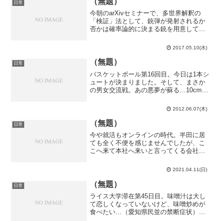
（無題）
日常
今朝のarXivセミナーで、多世界解釈の
「検証」法として、銃弾が発射されるか
否かは確率論的に決まる銃を用意してそ
の銃をある瞬間から被験者に向け続ける
事にし、被験者は銃弾が発射されたか否
2017.05.10(水)
かが撃たれて即死するまで決して分から
ないものとすると、多...
（無題）
日常
バスケットボール第16回目。今日は1本シ
ュートが決まりました。そして、まさか
の男女交流戦。あの悪夢が蘇る…10cm近
くは身長差があるであろう女子にシュー
トを阻止されるというのは中々の屈辱で
2012.06.07(木)
すね。尚、僕が相手より10cm上です。ま
ぁ、向こうは...
（無題）
日常
今や就活もオンラインの時代。半田に居
ても全く不便を感じませんでしたが、こ
こへ来て本社へ来いと言ってくる会社
が。まん延防止措置が発動される中で本
当にやるのか…？若干疑問ではありまし
2021.04.11(日)
たが、追加連絡が無いので多分やるので
しょう。というわけで、5ヶ...
（無題）
日常
ライス大学滞在第45日目。味噌汁は大し
て恋しくなっていないけど、味噌炒めが
食べたい…（愛知県民並の禁断症状）こ
んなことならインスタント味噌汁より中