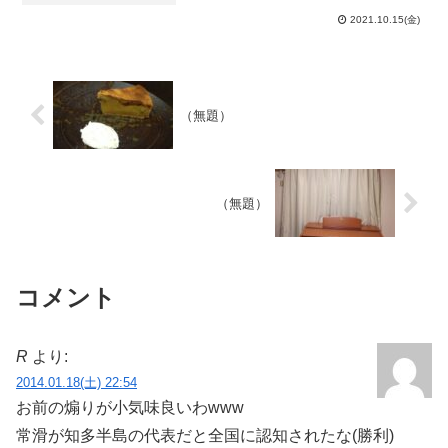
利の田楽みそでも持って来るんだった
2021.10.15(金)
な…しかし、運の良いことにフリーズド
ライではなく生味噌タイプ...
（無題）
（無題）
コメント
R
より:
2014.01.18(土) 22:54
お前の煽りが小気味良いわwww
常滑が知多半島の代表だと全国に認知されたな(勝利)