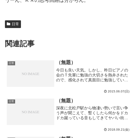
うーん、ＫＡの思考回路は分からん。
日常
関連記事
（無題）
日常
今日も良い天気。しかし、昨日ピアノの
会のＴ先輩に勉強の大切さを熱弁された
ので、感化されて真面目に勉強していま
した。足立区立中央図書館で初めて理学
書を借りたり。「クオーク・グルーオ
2015.06.07(日)
ン・プラズマ」とかいう本。足立区立だ
し、大した本じゃ無いだろう...
（無題）
日常
深夜に北松戸駅から物凄い勢いで言い争
う声が聞こえて、暫くしたら何かをドカ
ドカ蹴っている音もしてきてヤバい街だ
なぁと思いました（小並感）今日は朝に
松戸市立図書館本館へ。葛飾区立中央図
2018.09.21(金)
書館では貸出中で借りられなかった本を
借りに行きました。昼は月...