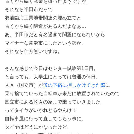
古くから続く窯業を扱ったようですが、
それなら半田市だって
衣浦臨海工業地帯関連の埋め立てと
古くから続く醸造があるんだよなぁ…
あ、半田市だと有名過ぎて問題にならないから
マイナーな常滑市にしたという訳か。
それなら仕方無いですね。
そんな感じで今日はセンター試験第1日目。
と言っても、大学生にとっては普通の休日。
ＫＡ（国立市）が
僕の下宿に押しかけてきた際
に
乗り捨てていった自転車が未だに放置されていたので
国立市にあるＫＡの家まで乗っていきました。
ってタイヤがいかれとるやんけ！
自転車屋に行って直してもらう事に。
タイヤはどうにかなったけど、