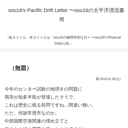
sou16's Pacific Drift Letter 〜sou16の太平洋漂流書
簡
↑仮タイトル。本タイトルは「sou16の物理学的な日々 〜sou16's Physical
Daily Life.」
（無題）
2014.01.18(土)
今年のセンター試験の地理Ｂの問題に
我等が知多半島が登場したそうで。
これは歴史に残る良問ですね…間違い無い。
ただ、何故常滑市なのか。
中部国際空港関連の埋め立てと