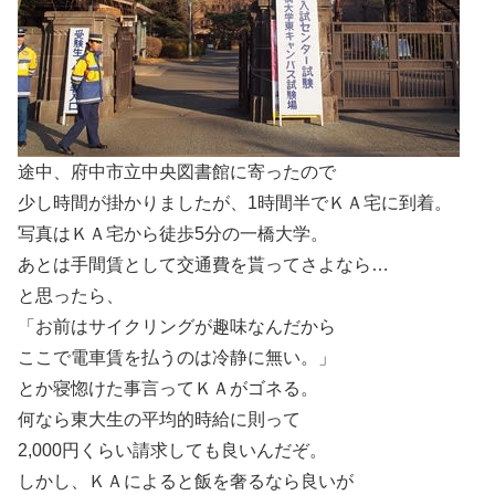
途中、府中市立中央図書館に寄ったので
少し時間が掛かりましたが、1時間半でＫＡ宅に到着。
写真はＫＡ宅から徒歩5分の一橋大学。
あとは手間賃として交通費を貰ってさよなら…
と思ったら、
「お前はサイクリングが趣味なんだから
ここで電車賃を払うのは冷静に無い。」
とか寝惚けた事言ってＫＡがゴネる。
何なら東大生の平均的時給に則って
2,000円くらい請求しても良いんだぞ。
しかし、ＫＡによると飯を奢るなら良いが