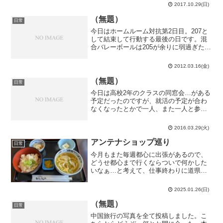
駅へ。13:18発JR常磐線特別快速土浦行き
2017.10.29(日)
に乗車。最初に来たのが特別快速だった
のでそのまま乗...
（無題）
日常
今日はホームルーム対抗第2日目。207と
して結束して行動する最後の日です。混
合バレーボールは205が余りに弱過ぎた為
にその他全チームがストレート勝ちし、
202、207、208が三つ巴の状態に。どう
2012.03.16(金)
して順位決定の基準が総得失点差じゃな
くて総得...
（無題）
日常
今日は高校2年のクラスの同窓会…がある
予定だったのですが、就活の予定が合わ
なくなったとかで一人、また一人と参加
者が減っていき、最終的に3人まで参加者
が減ったのでお流れという事になってし
2016.03.29(火)
まいました。残念…まあ、皆この時期は
就活で予定が付かない...
アンテナショップ巡り
日常
今月もまた毎週都心に出張があるので、
どうせ都心まで行くならついで何かした
いなぁ…と考えて、仕事終わりに道県の
アンテナショップ巡りをしていました。
丁度スタンプラリーをやっていたので、
2025.01.26(日)
今日はそれにつられて仕事では行かない
新橋周辺のアンテナショッ...
（無題）
日常
中国旅行の写真を全て投稿しました。こ