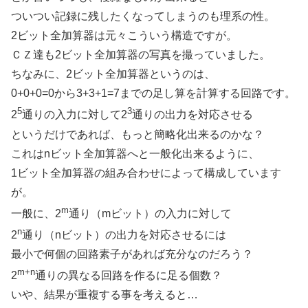
ついつい記録に残したくなってしまうのも理系の性。
2ビット全加算器は元々こういう構造ですが。
ＣＺ達も2ビット全加算器の写真を撮っていました。
ちなみに、2ビット全加算器というのは、
0+0+0=0から3+3+1=7までの足し算を計算する回路です。
5
3
2
通りの入力に対して2
通りの出力を対応させる
というだけであれば、もっと簡略化出来るのかな？
これはnビット全加算器へと一般化出来るように、
1ビット全加算器の組み合わせによって構成しています
が。
m
一般に、2
通り（mビット）の入力に対して
n
2
通り（nビット）の出力を対応させるには
最小で何個の回路素子があれば充分なのだろう？
m+n
2
通りの異なる回路を作るに足る個数？
いや、結果が重複する事を考えると…