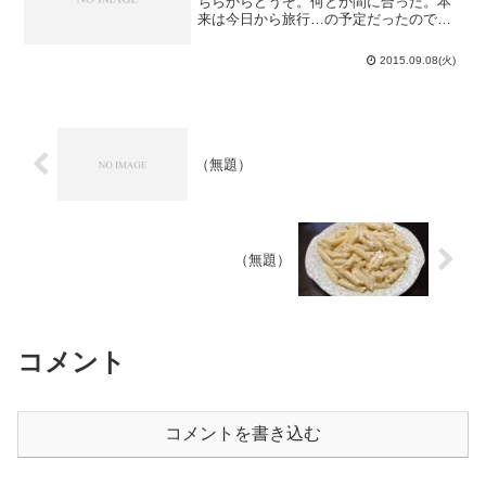
ちらからどうぞ。何とか間に合った。本
来は今日から旅行…の予定だったのです
が、細菌性腸炎に罹ったので1日延期しま
した。…と今度は、台風18号が真っ直ぐ
2015.09.08(火)
愛知目掛けてやって来るではありません
か。泣きっ面に蜂とは...
（無題）
（無題）
コメント
コメントを書き込む