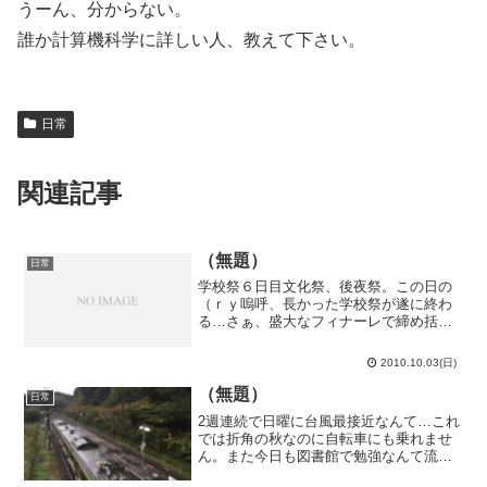
うーん、分からない。
誰か計算機科学に詳しい人、教えて下さい。
日常
関連記事
（無題）
日常
学校祭６日目文化祭、後夜祭。この日の
（ｒｙ嗚呼、長かった学校祭が遂に終わ
る…さぁ、盛大なフィナーレで締め括ろ
う！今日はＦ兄弟、ＪＨ、ＯＲ達が来ま
した。何かもう皆テンションが一周して
2010.10.03(日)
ルナティックハイテンションでした。更
に一周してクレイジーロー...
（無題）
日常
2週連続で日曜に台風最接近なんて…これ
では折角の秋なのに自転車にも乗れませ
ん。また今日も図書館で勉強なんて流石
に嫌だなぁ…そう思って衝動的に北千住