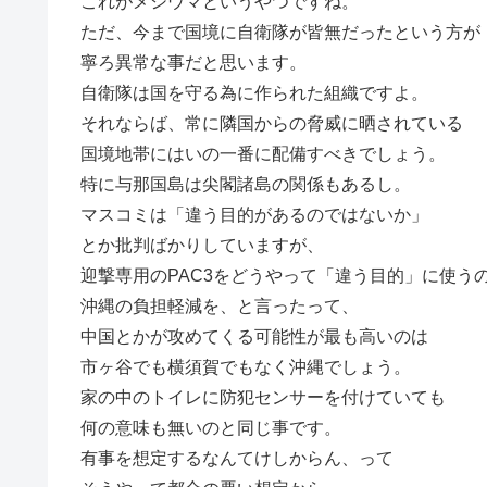
これがメシウマというやつですね。
ただ、今まで国境に自衛隊が皆無だったという方が
寧ろ異常な事だと思います。
自衛隊は国を守る為に作られた組織ですよ。
それならば、常に隣国からの脅威に晒されている
国境地帯にはいの一番に配備すべきでしょう。
特に与那国島は尖閣諸島の関係もあるし。
マスコミは「違う目的があるのではないか」
とか批判ばかりしていますが、
迎撃専用のPAC3をどうやって「違う目的」に使う
沖縄の負担軽減を、と言ったって、
中国とかが攻めてくる可能性が最も高いのは
市ヶ谷でも横須賀でもなく沖縄でしょう。
家の中のトイレに防犯センサーを付けていても
何の意味も無いのと同じ事です。
有事を想定するなんてけしからん、って