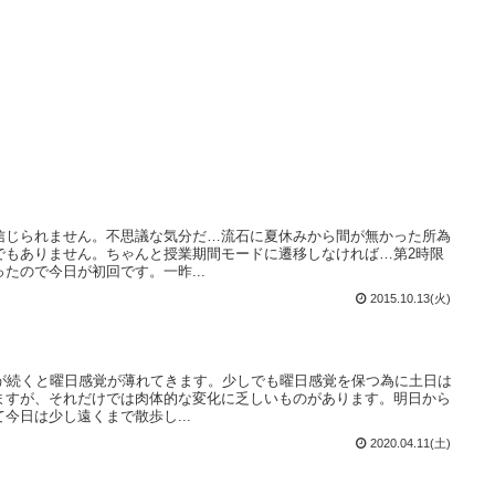
信じられません。不思議な気分だ…流石に夏休みから間が無かった所為
でもありません。ちゃんと授業期間モードに遷移しなければ…第2時限
たので今日が初回です。一昨...
2015.10.13(火)
機が続くと曜日感覚が薄れてきます。少しでも曜日感覚を保つ為に土日は
ますが、それだけでは肉体的な変化に乏しいものがあります。明日から
今日は少し遠くまで散歩し...
2020.04.11(土)