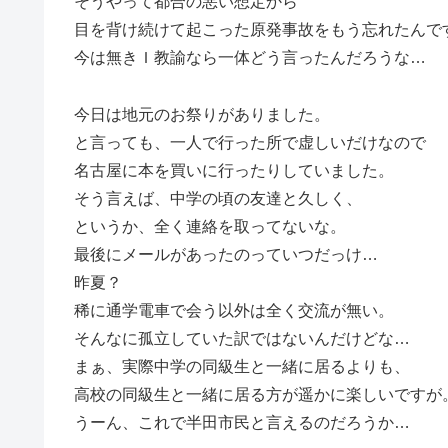
そうやって都合の悪い想定から
目を背け続けて起こった原発事故をもう忘れたんで
今は無きＩ教諭なら一体どう言ったんだろうな…
今日は地元のお祭りがありました。
と言っても、一人で行った所で虚しいだけなので
名古屋に本を買いに行ったりしていました。
そう言えば、中学の頃の友達と久しく、
というか、全く連絡を取ってないな。
最後にメールがあったのっていつだっけ…
昨夏？
稀に通学電車で会う以外は全く交流が無い。
そんなに孤立していた訳ではないんだけどな…
まぁ、実際中学の同級生と一緒に居るよりも、
高校の同級生と一緒に居る方が遥かに楽しいですが
うーん、これで半田市民と言えるのだろうか…