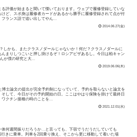
よる評価が始まると聞いて慄いております。ウェブで履修登録していな
るけど、スポ身は履修者カードがあるから勝手に履修登録されて点が付
フランス語で追い出してやん...
2014.06.27(金)
イン！？しかも、またクラスノダールじゃないか！何だ？クラスノダールに
あんまりしつこいと押し掛けるぞ！ロシアビザあるし。今日は柏キャン
んが僕の研究と大...
2019.06.06(木)
った博士論文の提出が完全予約制になっていて、予約を取らないと論文を
。そして、今日がその予約開始の日。ここはやはり保険を掛けて最終日
ワクチン接種の時のことを...
2021.12.01(水)
一体何週間振りだろうか…と言っても、下宿でうだうだしていても
新宿行きに乗車。列車を2回乗り換え、そこから更に移動して着いた場