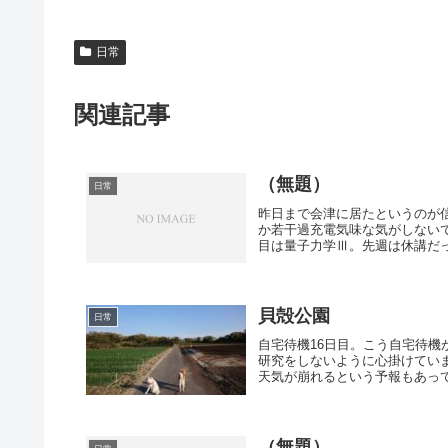
日常
関連記事
（無題）
日常
昨日まで会津に居たというのが
か若干過充電気味な気がしない
目は量子力学Ⅲ。先週は休講だっ
貝殻公園
日常
自宅待機16日目。こう自宅待
研究をしないように心掛けてい
天気が崩れるという予報もあって
（無題）