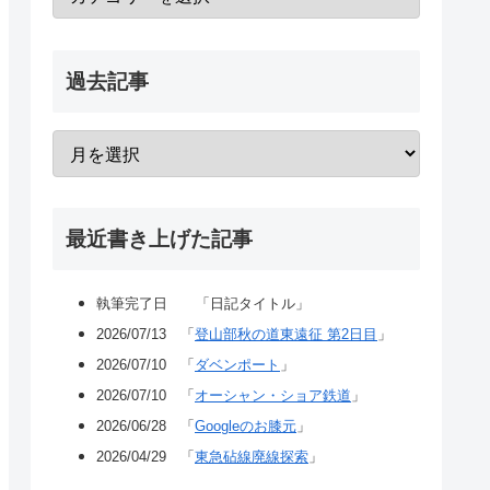
過去記事
最近書き上げた記事
執筆完了日 「日記タイトル」
2026/07/13 「
登山部秋の道東遠征 第2日目
」
2026/07/10 「
ダベンポート
」
2026/07/10 「
オーシャン・ショア鉄道
」
2026/06/28 「
Googleのお膝元
」
2026/04/29 「
東急砧線廃線探索
」