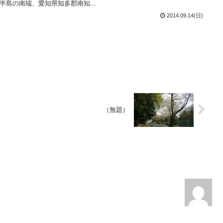
半島の南端、愛知県知多郡南知...
2014.09.14(日)
（無題）