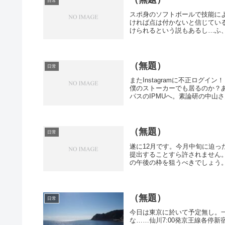
日常
スポ身のソフトボールで技能に
ければ点は付かないと信じてい
けられるという説もあるし…ふ、
（無題）
日常
またInstagramに不正ログ
僕のストーカーでも居るのか？
パスのIPMUへ。素論研の中山さ
（無題）
日常
遂に12月です。今月中旬に迫
提出することすら許されません
の午後の枠を狙うべきでしょう。
（無題）
日常
今日は東京に於いて予定無し。
な……仙川7:00発京王線各停