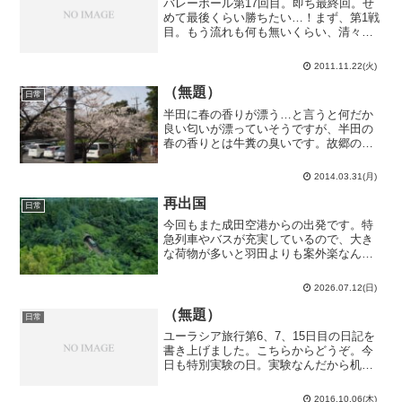
バレーボール第17回目。即ち最終回。せ
めて最後くらい勝ちたい…！まず、第1戦
目。もう流れも何も無いくらい、清々し
いまでの大敗。8-21でした。出鼻を挫か
れたな…第2戦目。開始直後は僅かにリー
2011.11.22(火)
ドしたものの、その後は一方的な展開。
7-17とこれ...
（無題）
日常
半田に春の香りが漂う…と言うと何だか
良い匂いが漂っていそうですが、半田の
春の香りとは牛糞の臭いです。故郷の香
りだな…春か…そう言えば、去年は入学
手続きとかで忙しくてまともに桜を見ら
2014.03.31(月)
れなかったっけ…良し！半田でお花見に
出掛けよう！という訳で、...
再出国
日常
今回もまた成田空港からの出発です。特
急列車やバスが充実しているので、大き
な荷物が多いと羽田よりも案外楽なんで
すよね。前回も含めてイオンモール成田
に行き過ぎて滅茶苦茶成田のお買い物事
2026.07.12(日)
情に詳しくなった気がする。という訳
で、今回は一時帰国なので1...
（無題）
日常
ユーラシア旅行第6、7、15日目の日記を
書き上げました。こちらからどうぞ。今
日も特別実験の日。実験なんだから机上
で考えてばかりいないでとにかく手を動
かしてみよう！という事で、僕は手より
2016.10.06(木)