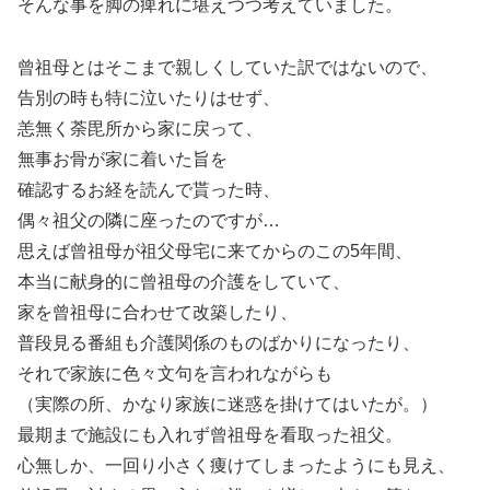
そんな事を脚の痺れに堪えつつ考えていました。
曾祖母とはそこまで親しくしていた訳ではないので、
告別の時も特に泣いたりはせず、
恙無く荼毘所から家に戻って、
無事お骨が家に着いた旨を
確認するお経を読んで貰った時、
偶々祖父の隣に座ったのですが…
思えば曾祖母が祖父母宅に来てからのこの5年間、
本当に献身的に曾祖母の介護をしていて、
家を曾祖母に合わせて改築したり、
普段見る番組も介護関係のものばかりになったり、
それで家族に色々文句を言われながらも
（実際の所、かなり家族に迷惑を掛けてはいたが。）
最期まで施設にも入れず曾祖母を看取った祖父。
心無しか、一回り小さく痩けてしまったようにも見え、