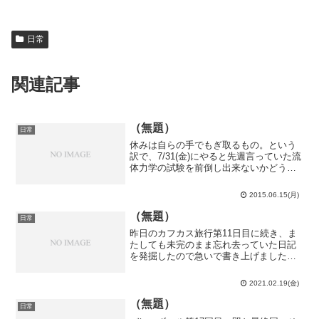
日常
関連記事
（無題）
日常
休みは自らの手でもぎ取るもの。という
訳で、7/31(金)にやると先週言っていた流
体力学の試験を前倒し出来ないかどうか
ＫＴ（元旭丘高）と共に物理学科教務課
へ直談判しに行きました。教務課の回答
2015.06.15(月)
はというと、電磁気学Ⅱの先生と流体力
学の先生の間で試...
（無題）
日常
昨日のカフカス旅行第11日目に続き、ま
たしても未完のまま忘れ去っていた日記
を発掘したので急いで書き上げました。3
年半前の2018年9月9日です。こちらから
どうぞ。文章自体は書き終わっていて写
2021.02.19(金)
真だけ忘れていたカフカス旅行第11日目
とは違い、こ...
（無題）
日常