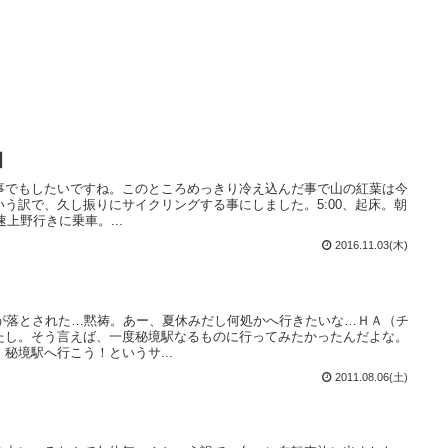
目
事でもしたいですね。このところめっきり冷え込んだ事で山の紅葉は今
う訳で、久し振りにサイクリングする事にしました。5:00、起床。朝
速上野行きに乗車。...
2016.11.03(木)
弾が落とされた…黙祷。あー、夏休みだし何処かへ行きたいな…ＨＡ（チ
たし。そう言えば、一度秘境駅なるものに行ってみたかったんだよな。
秘境駅へ行こう！というサ...
2011.08.06(土)