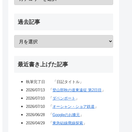
過去記事
最近書き上げた記事
執筆完了日 「日記タイトル」
2026/07/13 「
登山部秋の道東遠征 第2日目
」
2026/07/10 「
ダベンポート
」
2026/07/10 「
オーシャン・ショア鉄道
」
2026/06/28 「
Googleのお膝元
」
2026/04/29 「
東急砧線廃線探索
」