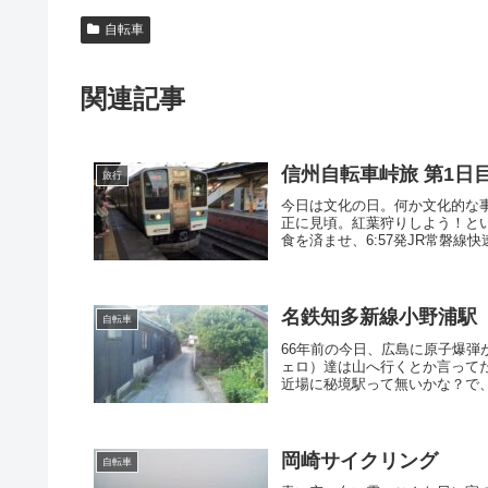
自転車
関連記事
信州自転車峠旅 第1日
旅行
今日は文化の日。何か文化的な
正に見頃。紅葉狩りしよう！とい
食を済ませ、6:57発JR常磐線快
名鉄知多新線小野浦駅
自転車
66年前の今日、広島に原子爆
ェロ）達は山へ行くとか言って
近場に秘境駅って無いかな？で、
岡崎サイクリング
自転車