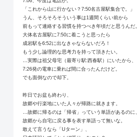
7:06、今度は電話が。
「これから山に行かない？7:50名古屋駅集合で。」
うん、そろそろそういう事は1週間くらい前から
前もって連絡する習慣を持つべき年頃だと思うんだ
大体名古屋駅に7:50に着こうと思ったら
成岩駅を6:52に出なきゃならないだろ！
もう少し論理的な思考力を持って頂きたい。
…実際は祖父母宅（最寄り駅:西春駅）にいたから、
7:26発の電車に乗れば間に合ったんだけど。
でも面倒なので却下。
昨日でお盆も終わり、
故郷や行楽地にいた人々が帰路に就きます。
…故郷に帰るのは「帰省」っていう単語があるのに
故郷から自宅に戻る事を表す単語って無いな。
敢えて言うなら「Uターン」、