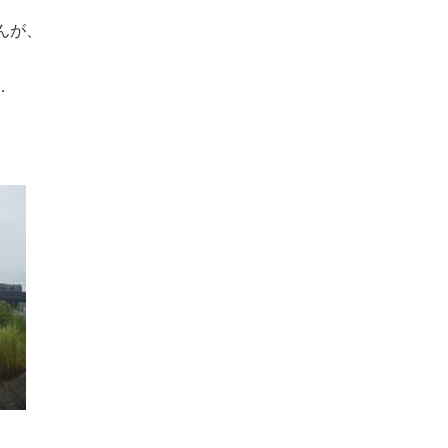
んが、
…