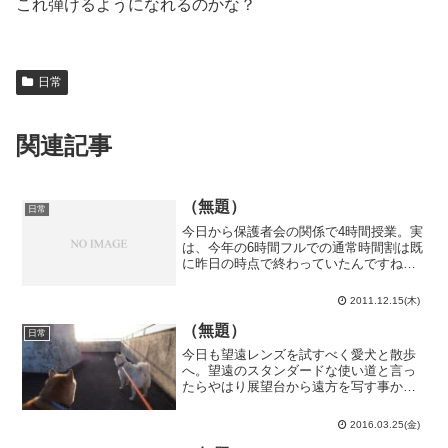
これ弾けるようになれるのかな？
日常
関連記事
（無題）
日常
今日から保護者会の関係で4時間授業。実
は、今年の6時間フルでの通常時間割は既
に昨日の時点で終わっていたんですね。
…名残は全くありませんが。今日の長い
長い放課後は部活…ではなく討論会実行
2011.12.15(木)
委員会。旭丘からの提言を全体の流れも
鑑みて校正しました。...
（無題）
日常
今日も望遠レンズを試すべく愛犬と散歩
へ。望遠のスタンダードな使い道と言っ
たらやはり展望台から遠方を写す事かと
いう安直な考えで、始めに頭に思い浮か
んだ大曽公園へ。1時間半程掛かって大曽
2016.03.25(金)
公園に到着。…着いてから気付いたけ