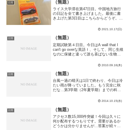
ど、自宅の裏の任坊山公園...
（無題）
日常
ライス大学滞在第47日目。中国地方旅行
の日記を全て書き上げました。最後に書
き上げた第3日目はこちらからどうぞ。思
い起こしながら書いていたら、ウニやう
どんが食べたくなってきてしまった…今
2021.10.17(日)
日は日記を書いたり、本屋やスーパーへ
行ったりしてのんびり...
（無題）
日常
定期試験第４日目。今日はA wall that I
can't go overな英語Ｉ、そして、同じ生殖
なのに保健と違って誰も喜ばない生物で
した。英語Ｉはリスニングがかなり高速
でした。The listening comprehension ...
2010.09.16(木)
（無題）
日常
台風一過の晴天は1日で終わり、今日は冷
たい雨が降っていました。もう完全に秋
だな…第3学期（2年夏学期）までの科目
毎の得点が公表されました。フランス語
初級（第三外国語）は言った通りちゃん
2014.10.15(水)
と100点でしたよ。あと、現代物理学のレ
ポートの自由課題...
（無題）
日常
アクセス数15,000件突破！今回は久々に
何か配布するつもりです。需要があるか
どうかは分かりませんが…答案が続々返