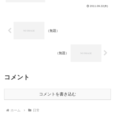
ってきました。数学ⅢＢはまさかの玉
砕。数学ⅡＣは辛うじて前回のポジショ
2011.09.22(木)
ンを保ちました。現在、点数順に並べる
と、古典＜現代文＜数...
（無題）
（無題）
コメント
コメントを書き込む
ホーム
日常