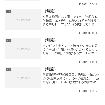
たよね…？留学出来ただけ感謝しなけれ
2021.12.30(木)
ばなりませんが、来年は12ヶ月フルで感
じられる年にした...
（無題）
日常
今日は梅雨らしく雨。ですが、強靭なＳ
Ｙ先輩（元・P会）に誘われて雨が降りし
きる中リレーマラソンに参加してきまし
た。6:00に起きて桜田門へ。ＳＹ先輩の
他に、その研究室の知り合いだという2人
2019.06.15(土)
が参加するとのことだったのですが、
我々を繋ぐ肝心のＳ...
（無題）
日常
テレビで「中・ソ」と映っているのを見
て「中国・ソ連」を思い浮かべてしまっ
た今日この頃。ソ連はもう疾っくの昔に
崩壊していますね。はい、日本シリーズ
第1戦、中日ドラゴンズ対ソフトバンクホ
2011.11.12(土)
ークスでした。そう言えば今年はソ連崩
壊から丁度20年か…今...
（無題）
日常
基礎物理学実験第6回目。駒場祭を挟んだ
ので2週間振りです。今日の主題は…「放
射線計測Ⅱ―GM計数管による壊変率の測
定」。ただでさえブラックだと言われる
基礎物理学実験の中で一際輝くブラック
2013.11.29(金)
度を誇る黒光りした実験。最低200回は測
定させる上に、...