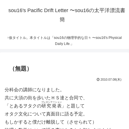
sou16's Pacific Drift Letter 〜sou16の太平洋漂流書
簡
↑仮タイトル。本タイトルは「sou16の物理学的な日々 〜sou16's Physical
Daily Life.」
（無題）
2010.07.08(木)
分科会の講師になりました。
共に大須の街を歩いたＨＳ達と合同で、
プレゼンテーション
「とあるヲタクの
研究発表
」と題して
オタク文化について真面目に語る予定。
もしかすると僕だけ離脱して（させられて）