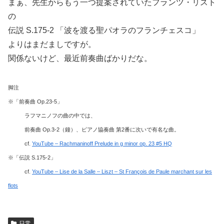
まぁ、先生からもう一つ提案されていたフランツ・リスト
の
伝説 S.175-2 「波を渡る聖パオラのフランチェスコ」
よりはまだましですが。
関係ないけど、最近前奏曲ばかりだな。
脚注
※「前奏曲 Op.23-5」
ラフマニノフの曲の中では、
前奏曲 Op.3-2（鐘）、ピアノ協奏曲 第2番に次いで有名な曲。
cf.
YouTube – Rachmaninoff Prelude in g minor op. 23 #5 HQ
※「伝説 S.175-2」
cf.
YouTube – Lise de la Salle – Liszt – St François de Paule marchant sur les
flots
日常