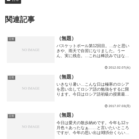
関連記事
（無題）
日常
バスケットボール第12回目。…かと思い
きや、雨天で自習になりました。うー
ん、実に残念。…これは棒読みではない
ですよ？雪ではなく雨が降るようになっ
た辺り、春はもうそろそろ…だろうか。
2012.02.07(火)
数学ⅡＣの授業。2次曲線の単元が一通り
終了し配布された纏めの...
（無題）
日常
いきなり暑い…こんな日は極寒のロシア
を思い出してロシア語の勉強をするに限
ります。今日はロシア語初級の授業最終
日。曜日の呼び名を習ったりしました。
曜日は言語毎に特色が出て中々覚え難い
2017.07.03(月)
です。良くあるのは太陽系の星系（日本
語、ラテン語他）、一番覚...
（無題）
日常
今日は愛犬の散歩納めです。今年も12ヶ
月色々あったなぁ……と言いたいところ
ですが、今年の思い出は9割5分くらい米
国留学です。今年って本当に12ヶ月あっ