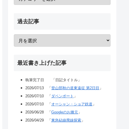
過去記事
最近書き上げた記事
執筆完了日 「日記タイトル」
2026/07/13 「
登山部秋の道東遠征 第2日目
」
2026/07/10 「
ダベンポート
」
2026/07/10 「
オーシャン・ショア鉄道
」
2026/06/28 「
Googleのお膝元
」
2026/04/29 「
東急砧線廃線探索
」