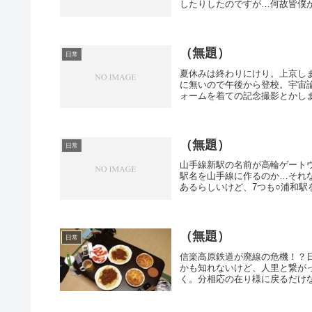
したりしたのですが…何故皆僕が
（無題）
日常
夏休みは終わりにけり。上京しま
に無いので午後から登校。宇宙
ォームを着ての記念撮影とかしま
（無題）
日常
山手線新駅の名前が高輪ゲート
駅名を山手線に作るのか…それ
あるらしいけど、7つも○浦和駅を
（無題）
日常
信楽高原鉄道が廃線の危機！？
かも知れないけど、人里と繋が
く。分相応の在り様に戻るだけな