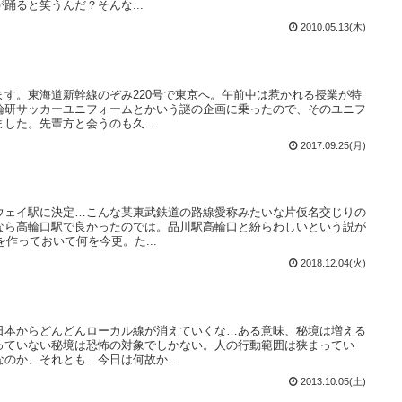
踊ると笑うんだ？そんな...
2010.05.13(木)
す。東海道新幹線のぞみ220号で東京へ。午前中は惹かれる授業が特
論研サッカーユニフォームとかいう謎の企画に乗ったので、そのユニフ
した。先輩方と会うのも久...
2017.09.25(月)
ウェイ駅に決定…こんな某東武鉄道の路線愛称みたいな片仮名交じりの
なら高輪口駅で良かったのでは。品川駅高輪口と紛らわしいという説が
作っておいて何を今更。た...
2018.12.04(火)
日本からどんどんローカル線が消えていくな…ある意味、秘境は増える
っていない秘境は恐怖の対象でしかない。人の行動範囲は狭まってい
のか、それとも…今日は何故か...
2013.10.05(土)