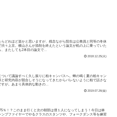
たらどれほど楽かと思いますが、残念ながら院生は公務員と同等の冬休
で渋々上京。横山さんが添削を終えたという論文が机の上に乗っていた
、またしても2本目の論文で...
2018.12.25(火)
について議論すべく久し振りに柏キャンパスへ。蝉の鳴く夏の柏キャン
輩と研究内容が競合しそうになってきたからバレないように柏で話さな
すが。あまり具体的な動きの...
2019.07.26(金)
率75％！？このまま行くと次の朝部は僕１人になってしまう！今日は林
ャンプファイヤーでやるクラスのスタンツや、フォークダンス等を練習