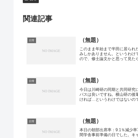
関連記事
（無題）
日常
このまま年始まで半田に居られ
みしかありません。というわけ
ので、修士論文かと思って見たら
（無題）
日常
今日は川崎研の同期と共同研究
パスは良いですね。横山研の後
ければ…というわけではないので
（無題）
日常
本日の朝部出席率：9.1％減少
間学舎事前準備の日でした。キ