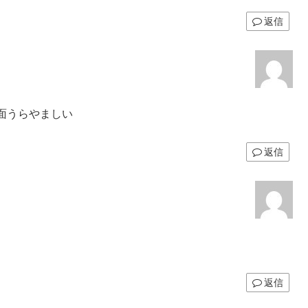
返信
面うらやましい
返信
返信