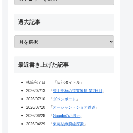
過去記事
最近書き上げた記事
執筆完了日 「日記タイトル」
2026/07/13 「
登山部秋の道東遠征 第2日目
」
2026/07/10 「
ダベンポート
」
2026/07/10 「
オーシャン・ショア鉄道
」
2026/06/28 「
Googleのお膝元
」
2026/04/29 「
東急砧線廃線探索
」