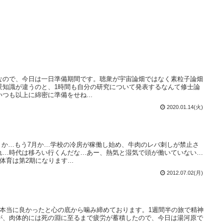
なので、今日は一日準備期間です。聴衆が宇宙論畑ではなく素粒子論畑
景知識が違うのと、1時間も自分の研究について発表するなんて修士論
つも以上に綿密に準備をせね...
2020.01.14(火)
そうか…もう7月か…学校の冷房が稼働し始め、牛肉のレバ刺しが禁止さ
れ…時代は移ろい行くんだな…あー、熱気と湿気で頭が働いていない…
育は第2期になります...
2012.07.02(月)
て本当に良かったと心の底から噛み締めております。1週間半の旅で精神
が、肉体的には死の淵に至るまで疲労が蓄積したので、今日は湯河原で