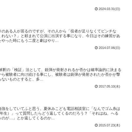
2024.03.31(日)
りのある人が居るのですが、その人から「役者が足りなくてピンチな
くれない？」と頼まれて公演に出演する事になり、今日はその練習があ
やった時にもう二度と劇はやり...
2014.07.06(日)
世界解釈の「検証」法として、銃弾が発射されるか否かは確率論的に決まる
から被験者に向け続ける事にし、被験者は銃弾が発射されたか否かが撃
ないものとすると、多...
2017.05.10(水)
勉強をしていてふと思う。夏休みこども電話相談室に「なんでゴム糸は
3年生）」って質問したらどう返してくるのだろう？「それはね、へる
のが…」とか返してくるのか...
2015.07.23(木)