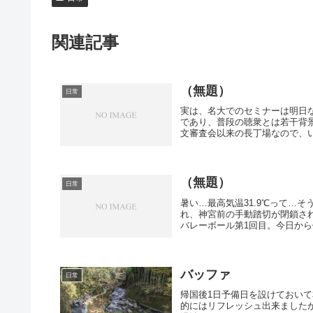
関連記事
（無題）
日常
実は、名大でのセミナーは明日
であり、普段の聴衆とは若干背
文審査会以来の長丁場なので、い
（無題）
日常
暑い…最高気温31.9℃って…
れ、神宮前の手動踏切が閉鎖さ
バレーボール第1回目。今日から体
バッファ
日常
帰国後1日予備日を設けておい
的にはリフレッシュ出来ました