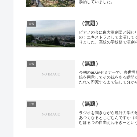
湯治していました。
（無題）
日常
ピアノの会に東大歌劇団と関わ
の！エキストラとして出演して
りました。高校の学校祭で演劇を
（無題）
日常
今朝のarXivセミナーで、多
銃を用意してその銃をある瞬間
たれて即死するまで決して分から
（無題）
日常
ラジオを聞きながら統計力学の
あつくなるとちぢむんですか（
むほるつの自由えねるぎーという