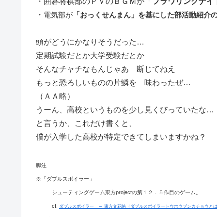
・囲碁将棋部のＰＶのＢＧＭが「
フラワリングナイ
・
電気部が
「おっくせんまん」を基にした部活動紹介のFl
頭がどうにかなりそうだった…
定期試験だとか大学受験だとか
そんなチャチなもんじゃあ 断じてねえ
もっと恐ろしいものの片鱗を 味わったぜ…
（ＡＡ略）
うーん、高校というものを少し見くびっていたな…
と言うか、これだけ書くと、
僕が入学した高校が特定できてしまいますかね？
脚注
※「ダブルスポイラー」
シューティングゲーム東方projectの第１２．５作目のゲーム。
cf.
ダブルスポイラー ～ 東方文花帖（ダブルスポイラートウホウブンカチョウとは）