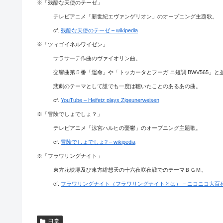
※「残酷な天使のテーゼ」
テレビアニメ「新世紀エヴァンゲリオン」のオープニング主題歌。
cf.
残酷な天使のテーゼ – wikipedia
※「ツィゴイネルワイゼン」
サラサーテ作曲のヴァイオリン曲。
交響曲第５番「運命」や「トッカータとフーガ ニ短調 BWV565」と
悲劇のテーマとして誰でも一度は聴いたことのあるあの曲。
cf.
YouTube – Heifetz plays Zigeunerweisen
※「冒険でしょでしょ？」
テレビアニメ「涼宮ハルヒの憂鬱」のオープニング主題歌。
cf.
冒険でしょでしょ? – wikipedia
※「フラワリングナイト」
東方花映塚及び東方緋想天の十六夜咲夜戦でのテーマＢＧＭ。
cf.
フラワリングナイト（フラワリングナイトとは） – ニコニコ大百
日常